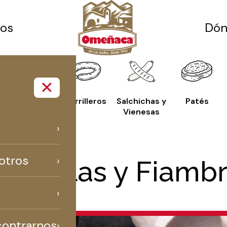
tos
Dón
✕
Madurados y
Parrilleros
Salchichas y
Patés
Ahumados
Vienesas
otros
rtadelas y Fiamb
ontrarnos