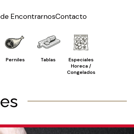
de Encontrarnos
Contacto
Perniles
Tablas
Especiales
Horeca /
Congelados
res